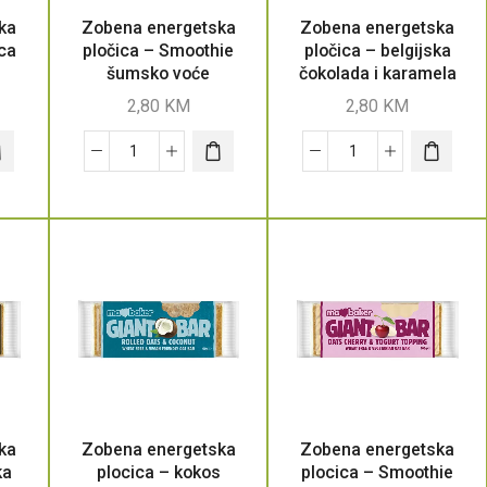
ka
Zobena energetska
Zobena energetska
ica
pločica – Smoothie
pločica – belgijska
šumsko voće
čokolada i karamela
2,80
KM
2,80
KM
ka
Zobena energetska
Zobena energetska
ka
plocica – kokos
plocica – Smoothie