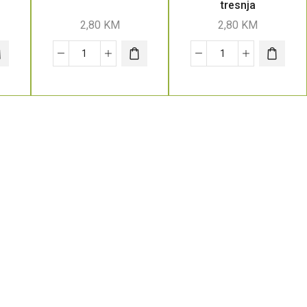
tresnja
2,80
KM
2,80
KM