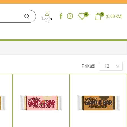
0
0
(
0,00
KM
)
Login
Prikaži