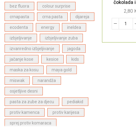
Bergasol proizvodi za zaštitu od sunca
(4)
čokolada i
bez fluora
colour surprise
2,80
Proizvodi za njegu lica
(1)
crnapasta
crna pasta
dijareja
ECODENTA proizvodi za dentalnu njegu
(28)
ecodenta
energy
ineldea
Dabur Paste za zube
(6)
izbjeljivanje
izbjeljivanje zuba
Proizvodi za njegu kose
(27)
izvanredno izbjeljivanje
jagoda
Proizvodi za djecu
(1)
jačanje kose
kesice
kids
Najpopularniji proizvodi
(27)
maska za kosu
maya gold
miswak
narandža
osjetljive desni
pasta za zube za djecu
pediakid
protiv kamenca
protiv karijesa
sprej protiv komaraca
stitna zlijezda
superfood