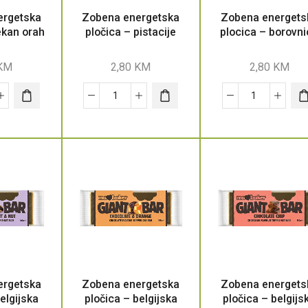
ergetska
Zobena energetska
Zobena energets
ekan orah
pločica – pistacije
plocica – borovn
KM
2,80
KM
2,80
KM
ergetska
Zobena energetska
Zobena energets
elgijska
pločica – belgijska
pločica – belgijs