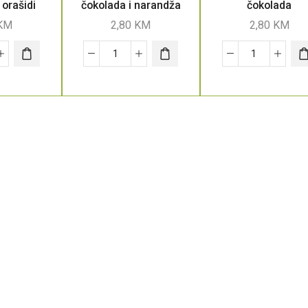
 orašidi
čokolada i narandža
čokolada
KM
2,80
KM
2,80
KM