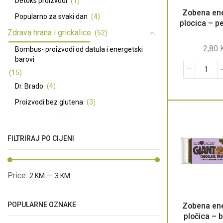
Detoks proizvodi
(1)
Zobena en
Popularno za svaki dan
(4)
plocica – p
Zdrava hrana i grickalice
(52)
2,80
Bombus- proizvodi od datula i energetski
barovi
(15)
Dr. Brado
(4)
Proizvodi bez glutena
(3)
Premium ulja
(7)
Basmati riža dugo zrno - Pansari
(3)
FILTRIRAJ PO CIJENI
Začini
(5)
Ma Baker energetske i proteinske pločice
Price:
—
2 KM
3 KM
(12)
Prirodni zaslađivači
(4)
POPULARNE OZNAKE
Zobena en
Prirodna kozmetika
(66)
pločica – b