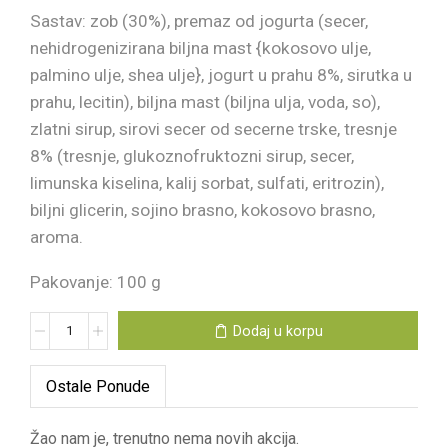
Sastav: zob (30%), premaz od jogurta (secer,
nehidrogenizirana biljna mast {kokosovo ulje,
palmino ulje, shea ulje}, jogurt u prahu 8%, sirutka u
prahu, lecitin), biljna mast (biljna ulja, voda, so),
zlatni sirup, sirovi secer od secerne trske, tresnje
8% (tresnje, glukoznofruktozni sirup, secer,
limunska kiselina, kalij sorbat, sulfati, eritrozin),
biljni glicerin, sojino brasno, kokosovo brasno,
aroma.
Pakovanje: 100 g
Dodaj u korpu
Ostale Ponude
Žao nam je, trenutno nema novih akcija.