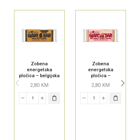
Zobena
Zobena
energetska
energetska
pločica – belgijska
pločica –
čokolada i
Smoothie šumsko
2,80
KM
2,80
KM
karamela
voće