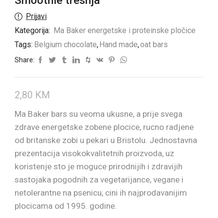
Smoothie tresnja
Prijavi
Kategorija:
Ma Baker energetske i proteinske pločice
Tags:
Belgium chocolate
,
Hand made
,
oat bars
Share:
2,80
KM
Ma Baker bars su veoma ukusne, a prije svega
zdrave energetske zobene plocice, rucno radjene
od britanske zobi u pekari u Bristolu. Jednostavna
prezentacija visokokvalitetnih proizvoda, uz
koristenje sto je moguce prirodnijih i zdravijih
sastojaka pogodnih za vegetarijance, vegane i
netolerantne na psenicu, cini ih najprodavanijim
plocicama od 1995. godine.