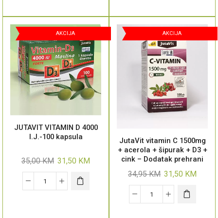
AKCIJA
AKCIJA
JUTAVIT VITAMIN D 4000
I.J.-100 kapsula
JutaVit vitamin C 1500mg
+ acerola + šipurak + D3 +
cink – Dodatak prehrani
35,00
KM
31,50
KM
34,95
KM
31,50
KM