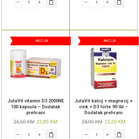
AKCIJA
AKCIJA
JutaVit vitamin D3 2000NE
JutaVit kalcij + magnezij +
100 kapsula – Dodatak
cink + D3 forte 90 tbl.–
prehrani
Dodatak prehrani
26,50
KM
23,85
KM
28,00
KM
25,20
KM