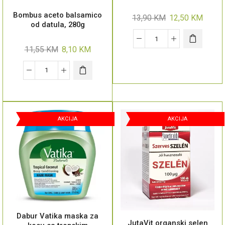
Bombus aceto balsamico
13,90
KM
12,50
KM
od datula, 280g
11,55
KM
8,10
KM
AKCIJA
AKCIJA
Dabur Vatika maska za
JutaVit organski selen