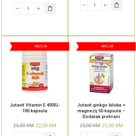
AKCIJA
AKCIJA
Jutavit Vitamin E 400IU-
Jutavit ginkgo biloba +
100 kapsula
magnezij 50 kapsula –
Dodatak prehrani
25,00
KM
22,50
KM
25,00
KM
22,50
KM