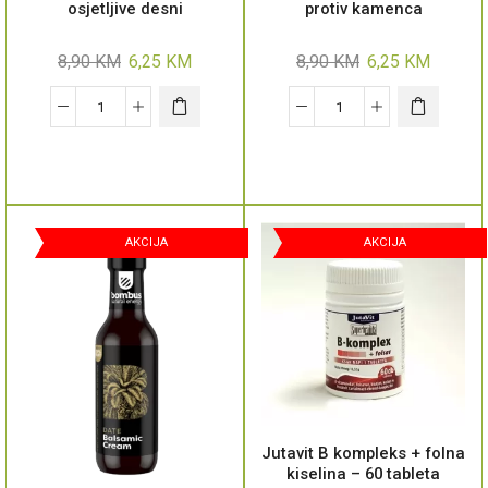
osjetljive desni
protiv kamenca
8,90
KM
6,25
KM
8,90
KM
6,25
KM
AKCIJA
AKCIJA
Jutavit B kompleks + folna
kiselina – 60 tableta