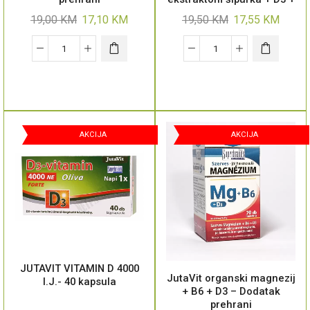
cink – 45 tableta
19,00
KM
17,10
KM
19,50
KM
17,55
KM
AKCIJA
AKCIJA
JUTAVIT VITAMIN D 4000
JutaVit organski magnezij
I.J.- 40 kapsula
+ B6 + D3 – Dodatak
prehrani