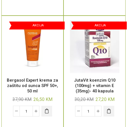
AKCIJA
AKCIJA
Bergasol Expert krema za
JutaVit koenzim Q10
zaštitu od sunca SPF 50+,
(100mg) + vitamin E
50 ml
(35mg)- 40 kapsula
37,90
KM
26,50
KM
30,20
KM
27,20
KM