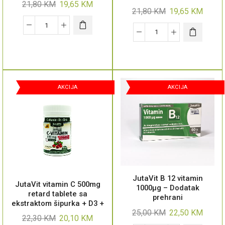
21,80
KM
19,65
KM
21,80
KM
19,65
KM
AKCIJA
AKCIJA
JutaVit B 12 vitamin
JutaVit vitamin C 500mg
1000μg – Dodatak
retard tablete sa
prehrani
ekstraktom šipurka + D3 +
25,00
KM
22,50
KM
cink – Dodatak prehrani
22,30
KM
20,10
KM