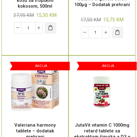
kosu sa tropskim
100μg – Dodatak prehrani
kokosom, 500ml
27,95
KM
15,30
KM
17,50
KM
15,75
KM
AKCIJA
AKCIJA
Valeriana harmony
JutaVit vitamin C 1000mg
tablete – dodatak
retard tablete sa
prehrani
ekstraktom šipurka + D3 +