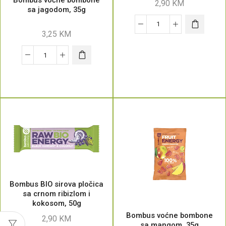
2,90
KM
sa jagodom, 35g
3,25
KM
Bombus BIO sirova pločica
sa crnom ribizlom i
kokosom, 50g
Bombus voćne bombone
2,90
KM
sa mangom, 35g