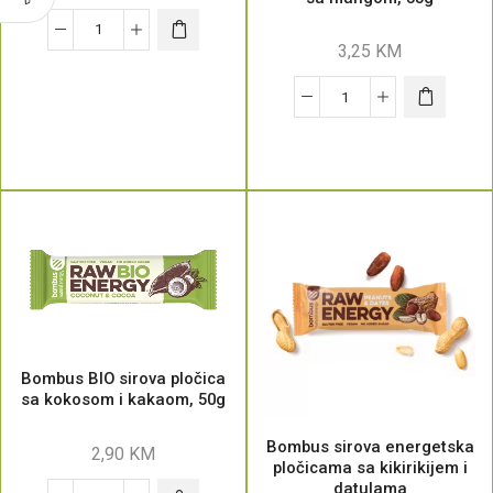
3,25
KM
Bombus BIO sirova pločica
sa kokosom i kakaom, 50g
Bombus sirova energetska
2,90
KM
pločicama sa kikirikijem i
datulama