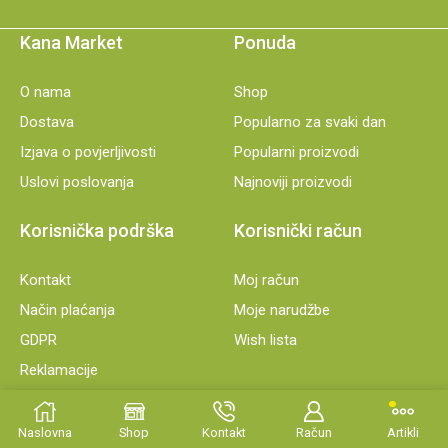
Kana Market
Ponuda
O nama
Shop
Dostava
Popularno za svaki dan
Izjava o povjerljivosti
Popularni proizvodi
Uslovi poslovanja
Najnoviji proizvodi
Korisnička podrška
Korisnički račun
Kontakt
Moj račun
Način plaćanja
Moje narudžbe
GDPR
Wish lista
Reklamacije
© 2021 Kana Healthy – Designed By Welder d.o.o.. All Rights
Reserved.
Naslovna
Shop
Kontakt
Račun
Artikli