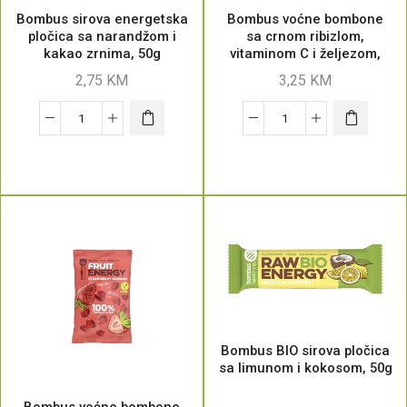
Bombus sirova energetska
Bombus voćne bombone
pločica sa narandžom i
sa crnom ribizlom,
kakao zrnima, 50g
vitaminom C i željezom,
35g
2,75
KM
3,25
KM
Bombus BIO sirova pločica
sa limunom i kokosom, 50g
Bombus voćne bombone