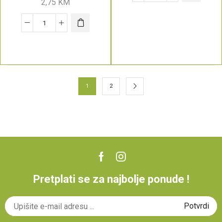
2,75
KM
1
2
Pretplati se za najbolje ponude !