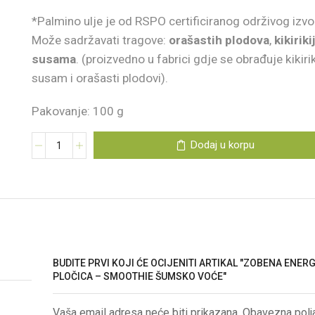
*Palmino ulje je od RSPO certificiranog održivog izvo
Može sadržavati tragove:
orašastih plodova
,
kikiriki
susama
. (proizvedno u fabrici gdje se obrađuje kikirik
susam i orašasti plodovi).
Pakovanje: 100 g
Dodaj u korpu
BUDITE PRVI KOJI ĆE OCIJENITI ARTIKAL "ZOBENA ENER
PLOČICA – SMOOTHIE ŠUMSKO VOĆE"
Vaša email adresa neće biti prikazana. Obavezna polj