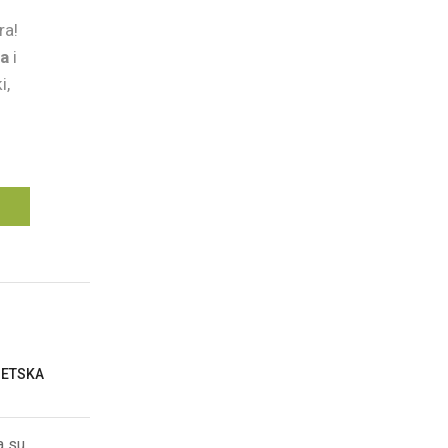
ra!
ja
i
i,
GETSKA
a su