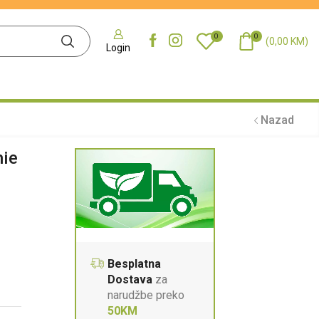
0
0
(
0,00
KM
)
Login
Nazad
hie
Besplatna
Dostava
za
narudžbe preko
50KM