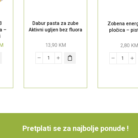
3
Dabur pasta za zube
Zobena ener
a –
Aktivni ugljen bez fluora
pločica – pis
i
M
13,90
KM
2,80
K
Pretplati se za najbolje ponude !