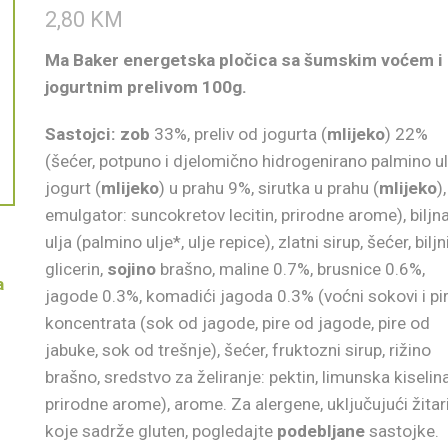
2,80
KM
Ma Baker energetska pločica sa šumskim voćem i
jogurtnim prelivom 100g.
Sastojci:
zob
33%, preliv od jogurta (
mlijeko
) 22%
(šećer, potpuno i djelomično hidrogenirano palmino ul
jogurt (
mlijeko
) u prahu 9%, sirutka u prahu (
mlijeko
),
emulgator: suncokretov lecitin, prirodne arome), biljn
ulja (palmino ulje*, ulje repice), zlatni sirup, šećer, biljn
glicerin,
sojino
brašno, maline 0.7%, brusnice 0.6%,
a
jagode 0.3%, komadići jagoda 0.3% (voćni sokovi i pir
koncentrata (sok od jagode, pire od jagode, pire od
jabuke, sok od trešnje), šećer, fruktozni sirup, rižino
brašno, sredstvo za želiranje: pektin, limunska kiselina
prirodne arome), arome. Za alergene, uključujući žitar
koje sadrže gluten, pogledajte
podebljane
sastojke.