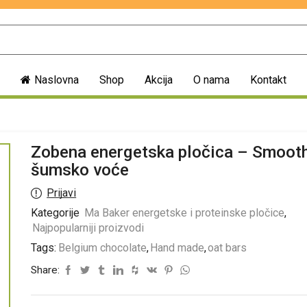
Naslovna
Shop
Akcija
O nama
Kontakt
Zobena energetska pločica – Smoot
šumsko voće
Prijavi
Kategorije
Ma Baker energetske i proteinske pločice
,
Najpopularniji proizvodi
Tags:
Belgium chocolate
,
Hand made
,
oat bars
Share: