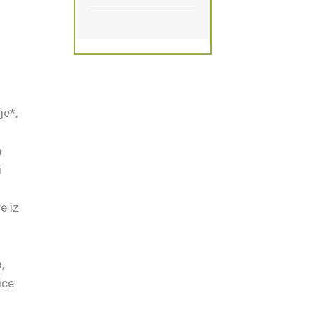
je*,
a
i
e iz
,
ice