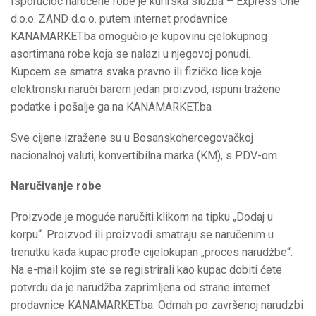
Isporučioc naručene robe je kurirska služba – Express One
d.o.o. ZAND d.o.o. putem internet prodavnice
KANAMARKET.ba omogućio je kupovinu cjelokupnog
asortimana robe koja se nalazi u njegovoj ponudi.
Kupcem se smatra svaka pravno ili fizičko lice koje
elektronski naruči barem jedan proizvod, ispuni tražene
podatke i pošalje ga na KANAMARKET.ba
Sve cijene izražene su u Bosanskohercegovačkoj
nacionalnoj valuti, konvertibilna marka (KM), s PDV-om.
Naručivanje robe
Proizvode je moguće naručiti klikom na tipku „Dodaj u
korpu“. Proizvod ili proizvodi smatraju se naručenim u
trenutku kada kupac prođe cijelokupan „proces narudžbe“.
Na e-mail kojim ste se registrirali kao kupac dobiti ćete
potvrdu da je narudžba zaprimljena od strane internet
prodavnice KANAMARKET.ba. Odmah po završenoj narudzbi