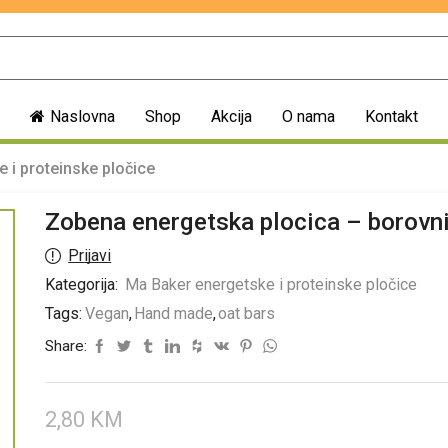
Naslovna
Shop
Akcija
O nama
Kontakt
 i proteinske pločice
Zobena energetska plocica – borovn
Prijavi
Kategorija:
Ma Baker energetske i proteinske pločice
Tags:
Vegan
,
Hand made
,
oat bars
Share:
2,80
KM