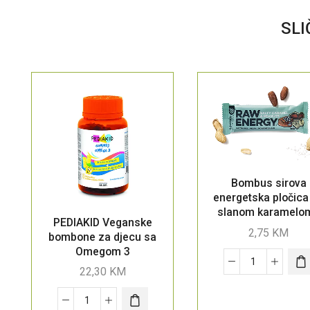
SLI
Bombus sirova
energetska pločica
slanom karamelom
PEDIAKID Veganske
kikirikijem, 50g
2,75
KM
bombone za djecu sa
Omegom 3
22,30
KM