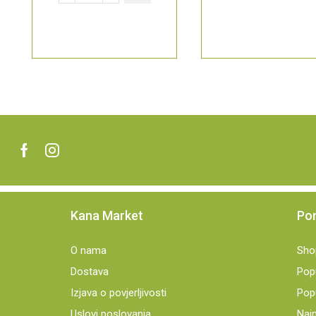
Kana Market
Po
O nama
Sho
Dostava
Pop
Izjava o povjerljivosti
Popu
Uslovi poslovanja
Najn