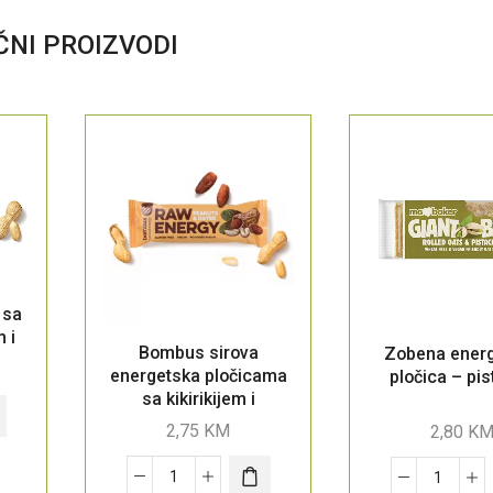
ČNI PROIZVODI
 sa
 i
Bombus sirova
Zobena ener
energetska pločicama
pločica – pis
sa kikirikijem i
datulama
2,75
KM
2,80
K