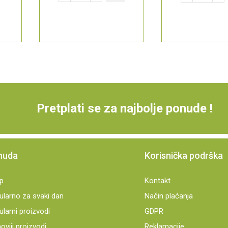
Pretplati se za najbolje ponude !
nuda
Korisnička podrška
p
Kontakt
ularno za svaki dan
Način plaćanja
larni proizvodi
GDPR
oviji proizvodi
Reklamacije