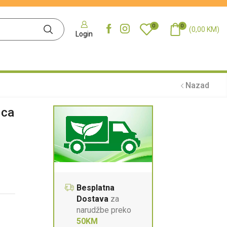
0
0
(
0,00
KM
)
Login
Nazad
ica
Besplatna
Dostava
za
narudžbe preko
50KM