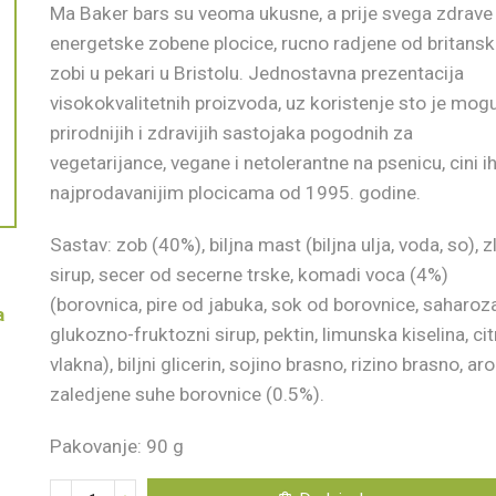
Ma Baker bars su veoma ukusne, a prije svega zdrave
energetske zobene plocice, rucno radjene od britans
zobi u pekari u Bristolu. Jednostavna prezentacija
visokokvalitetnih proizvoda, uz koristenje sto je mog
prirodnijih i zdravijih sastojaka pogodnih za
vegetarijance, vegane i netolerantne na psenicu, cini i
najprodavanijim plocicama od 1995. godine.
Sastav: zob (40%), biljna mast (biljna ulja, voda, so), z
sirup, secer od secerne trske, komadi voca (4%)
(borovnica, pire od jabuka, sok od borovnice, saharoza
a
glukozno-fruktozni sirup, pektin, limunska kiselina, ci
vlakna), biljni glicerin, sojino brasno, rizino brasno, ar
zaledjene suhe borovnice (0.5%).
Pakovanje: 90 g