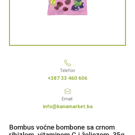
Telefon
+387 33 460 606
Email:
info@kanamarket.ba
Bombus voćne bombone sa crnom
ribizlom, vitaminom C i željezom, 35g