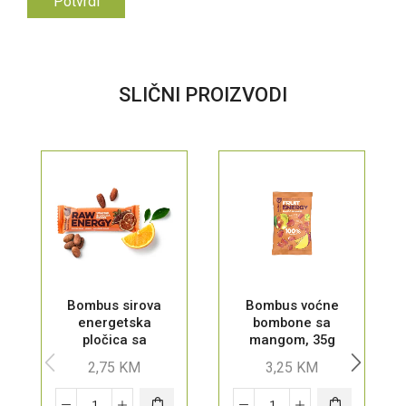
SLIČNI PROIZVODI
Bombus sirova
Bombus voćne
energetska
bombone sa
pločica sa
mangom, 35g
narandžom i
2,75
KM
3,25
KM
kakao zrnima, 50g