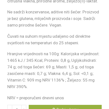
citrusna vlakna, prirodne arome, željezo(II)-laktat.
Ne sadrži konzervanse, aditive niti šećer. Proizvod
je bez glutena, mliječnih proizvoda i soje. Sadrži
samo prirodne šećere. Vegan.
Čuvati na suhom mjestu udaljeno od direktne
svjetlosti na temperaturi do 25 stepeni.
Hranjive vrijednosti na 100g: Kalorijska vrijednost:
1465 kJ / 345 Kcal; Proteini: 0,8 g, Ugljikohidrati:
74 g; od toga šećeri: 69 g; Masti: 1,5 g; od toga
zasićene masti: 0,7 g; Vlakna: 6,4 g; Sol: <0,1 g;
Vitamin C: 909 mg NRV 1136% ; Željezo: 55 mg
NRV 390%.
NRV = preporučeni dnevni unos