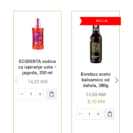
AKCIJA
ECODENTA vodica
za ispiranje usta –
jagoda, 250 ml
Bombus aceto
balsamico od
14,30
KM
datula, 280g
11,55
KM
8,10
KM