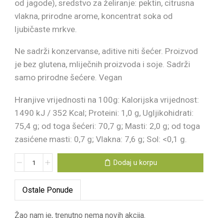
od jagode), sredstvo za želiranje: pektin, citrusna
vlakna, prirodne arome, koncentrat soka od
ljubičaste mrkve.
Ne sadrži konzervanse, aditive niti šećer. Proizvod
je bez glutena, mliječnih proizvoda i soje. Sadrži
samo prirodne šećere. Vegan
Hranjive vrijednosti na 100g: Kalorijska vrijednost:
1490 kJ / 352 Kcal; Proteini: 1,0 g, Ugljikohidrati:
75,4 g; od toga šećeri: 70,7 g; Masti: 2,0 g; od toga
zasićene masti: 0,7 g; Vlakna: 7,6 g; Sol: <0,1 g.
Dodaj u korpu
Ostale Ponude
Žao nam je, trenutno nema novih akcija.