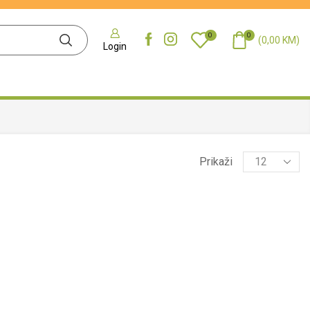
0
0
(
0,00
KM
)
Login
Prikaži