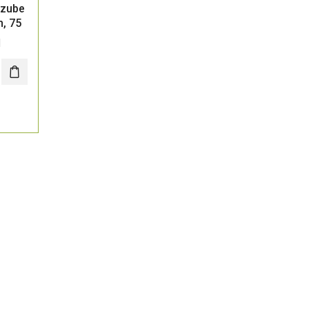
e zube
m, 75
M