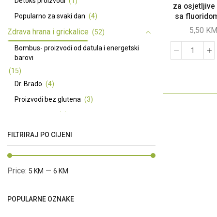
Detoks proizvodi
(1)
za osjetljiv
sa fluorido
Popularno za svaki dan
(4)
ml
5,50
K
Zdrava hrana i grickalice
(52)
Bombus- proizvodi od datula i energetski
barovi
(15)
Dr. Brado
(4)
Proizvodi bez glutena
(3)
Premium ulja
(7)
Basmati riža dugo zrno - Pansari
(3)
FILTRIRAJ PO CIJENI
Začini
(5)
Ma Baker energetske i proteinske pločice
Price:
—
5 KM
6 KM
(12)
Prirodni zaslađivači
(4)
POPULARNE OZNAKE
Prirodna kozmetika
(66)