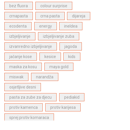
Bergasol proizvodi za zaštitu od sunca
(4)
bez fluora
colour surprise
Proizvodi za njegu lica
(1)
crnapasta
crna pasta
dijareja
ECODENTA proizvodi za dentalnu njegu
(28)
ecodenta
energy
ineldea
Dabur Paste za zube
(6)
izbjeljivanje
izbjeljivanje zuba
Proizvodi za njegu kose
(27)
izvanredno izbjeljivanje
jagoda
Proizvodi za djecu
(1)
jačanje kose
kesice
kids
Najpopularniji proizvodi
(27)
maska za kosu
maya gold
miswak
narandža
osjetljive desni
pasta za zube za djecu
pediakid
protiv kamenca
protiv karijesa
sprej protiv komaraca
stitna zlijezda
superfood