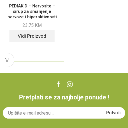
PEDIAKID – Nervosite –
sirup za smanjenje
nervoze i hiperaktivnosti
kod djece, sa ukusom crne
23,75
KM
ribizle, 125ml
Vidi Proizvod
Pretplati se za najbolje ponude !