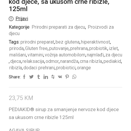
kod djece, sa ukusom crne ribizle,
125ml
Prijavi
Kategorije
Prirodni preparati za djecu
,
Proizvodi za
djecu
Tags:
prirodni preparat
,
bez glutena
,
hiperaktivnost
,
priroda
,
Gluten free
,
putovanje
,
prehrana
,
probiotik
,
izlet
,
mališani
,
vitamini
,
vožnja automobilom
,
najmlađi
,
za djecu
,
djeca
,
relaksacija
,
odmor
,
narandža
,
crna ribizla
,
pediakid
,
ribizla
,
dodaci prehrani
,
probiotici
,
orange
Share:
23,75
KM
PEDIAKID® sirup za smanjenje nervoze kod djece
sa ukusom crne ribizle 125ml
AGAVA SIRUP