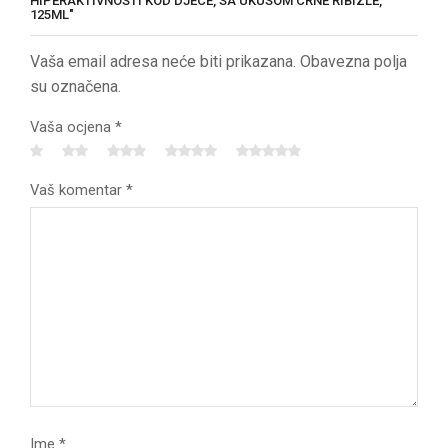
HIPERAKTIVNOSTI KOD DJECE, SA UKUSOM CRNE RIBIZLE,
125ML"
Vaša email adresa neće biti prikazana. Obavezna polja
su označena.
Vaša ocjena
*
Vaš komentar
*
Ime
*