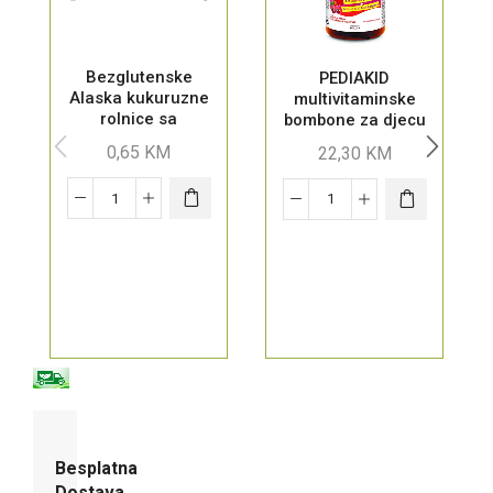
Bezglutenske
PEDIAKID
Alaska kukuruzne
multivitaminske
rolnice sa
bombone za djecu
kremom od
0,65
KM
22,30
KM
kokosa
Besplatna
Dostava