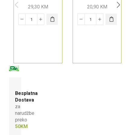
ml
29,30
KM
20,90
KM
Besplatna
Dostava
za
narudžbe
preko
50KM