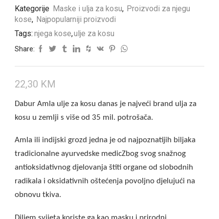
Kategorije
Maske i ulja za kosu
,
Proizvodi za njegu
kose
,
Najpopularniji proizvodi
Tags:
njega kose
,
ulje za kosu
Share:
22,30
KM
Dabur Amla ulje za kosu danas je najveći brand ulja za
kosu u zemlji s više od 35 mil. potrošača.
Amla ili indijski grozd jedna je od najpoznatijih biljaka
tradicionalne ayurvedske medicZbog svog snažnog
antioksidativnog djelovanja štiti organe od slobodnih
radikala i oksidativnih oštećenja povoljno djelujući na
obnovu tkiva.
Diljem svijeta koriste ga kao masku i prirodni