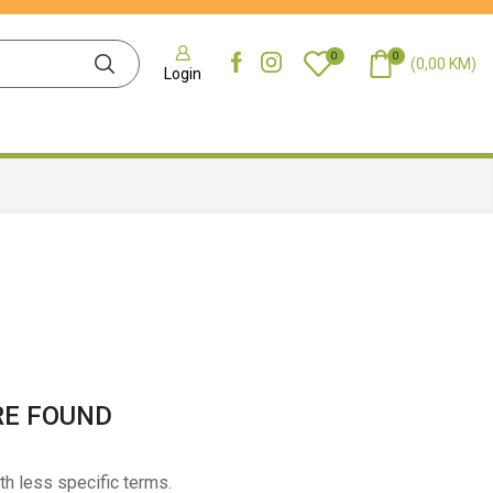
0
0
(
0,00
KM
)
Login
RE FOUND
th less specific terms.