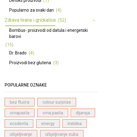
Detoks proizvodi
(1)
Popularno za svaki dan
(4)
Zdrava hrana i grickalice
(52)
Bombus- proizvodi od datula i energetski
barovi
(15)
Dr. Brado
(4)
Proizvodi bez glutena
(3)
Premium ulja
(7)
Basmati riža dugo zrno - Pansari
(3)
POPULARNE OZNAKE
Začini
(5)
Ma Baker energetske i proteinske pločice
bez fluora
colour surprise
(12)
crnapasta
crna pasta
dijareja
Prirodni zaslađivači
(4)
ecodenta
energy
ineldea
Prirodna kozmetika
(66)
izbjeljivanje
izbjeljivanje zuba