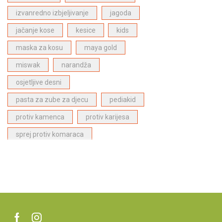
Bergasol proizvodi za zaštitu od sunca
(4)
izvanredno izbjeljivanje
jagoda
Proizvodi za njegu lica
(1)
jačanje kose
kesice
kids
ECODENTA proizvodi za dentalnu njegu
(28)
maska za kosu
maya gold
Dabur Paste za zube
(6)
miswak
narandža
Proizvodi za njegu kose
(27)
Proizvodi za djecu
(1)
osjetljive desni
Najpopularniji proizvodi
(27)
pasta za zube za djecu
pediakid
protiv kamenca
protiv karijesa
sprej protiv komaraca
stitna zlijezda
superfood
superhrana
supplement
tablete
ublazuje umor
ubod komaraca
ulje za kosu
Vatika
Vegan
vitamin B