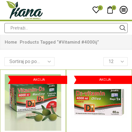
0
0
Home
Products Tagged “#vitamind #4000ij”
AKCIJA
AKCIJA