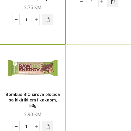
2,75
KM
Bombus BIO sirova pločica
sa kikirikijem i kakaom,
50g
2,90
KM