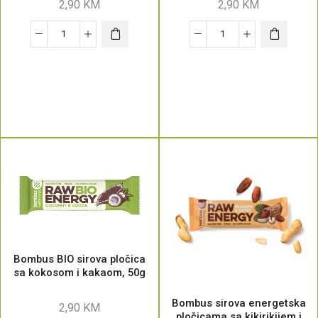
2,90
KM
2,90
KM
Bombus BIO sirova pločica
sa kokosom i kakaom, 50g
Bombus sirova energetska
2,90
KM
pločicama sa kikirikijem i