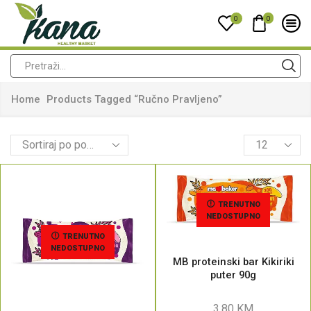
0
0
Home
Products Tagged “ručno Pravljeno”
TRENUTNO
NEDOSTUPNO
TRENUTNO
NEDOSTUPNO
MB proteinski bar Kikiriki
puter 90g
3,80
KM