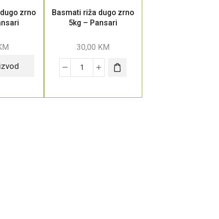
 dugo zrno
Basmati riža dugo zrno
ansari
5kg – Pansari
KM
30,00
KM
oizvod