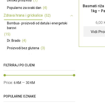
Detoks proizvodi
(1)
Basmati riža
Popularno za svaki dan
(4)
1kg – P
Zdrava hrana i grickalice
(52)
6,00
Bombus- proizvodi od datula i energetski
barovi
Vidi Pr
(15)
Dr. Brado
(4)
Proizvodi bez glutena
(3)
Premium ulja
(7)
Basmati riža dugo zrno - Pansari
(3)
FILTRIRAJ PO CIJENI
Začini
(5)
Ma Baker energetske i proteinske pločice
Price:
—
6 KM
30 KM
(12)
Prirodni zaslađivači
(4)
POPULARNE OZNAKE
Prirodna kozmetika
(66)