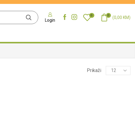
0
0
(
0,00
KM
)
Login
Prikaži