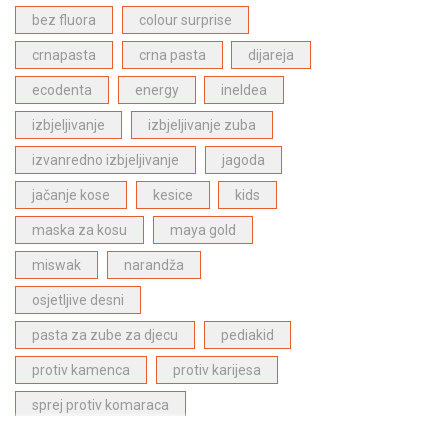
Bergasol proizvodi za zaštitu od sunca
(4)
bez fluora
colour surprise
Proizvodi za njegu lica
(1)
crnapasta
crna pasta
dijareja
ECODENTA proizvodi za dentalnu njegu
(28)
ecodenta
energy
ineldea
Dabur Paste za zube
(6)
izbjeljivanje
izbjeljivanje zuba
Proizvodi za njegu kose
(27)
izvanredno izbjeljivanje
jagoda
Proizvodi za djecu
(1)
jačanje kose
kesice
kids
Najpopularniji proizvodi
(27)
maska za kosu
maya gold
miswak
narandža
osjetljive desni
pasta za zube za djecu
pediakid
protiv kamenca
protiv karijesa
sprej protiv komaraca
stitna zlijezda
superfood