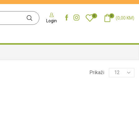
0
0
(
0,00
KM
)
Login
Prikaži