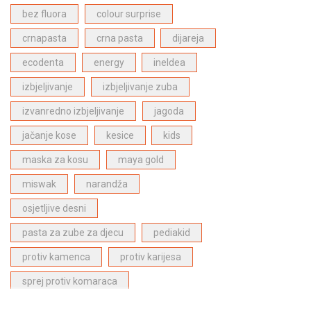
Bergasol proizvodi za zaštitu od sunca
(4)
bez fluora
colour surprise
Proizvodi za njegu lica
(1)
crnapasta
crna pasta
dijareja
ECODENTA proizvodi za dentalnu njegu
(28)
ecodenta
energy
ineldea
Dabur Paste za zube
(6)
izbjeljivanje
izbjeljivanje zuba
Proizvodi za njegu kose
(27)
izvanredno izbjeljivanje
jagoda
Proizvodi za djecu
(1)
jačanje kose
kesice
kids
Najpopularniji proizvodi
(27)
maska za kosu
maya gold
miswak
narandža
osjetljive desni
pasta za zube za djecu
pediakid
protiv kamenca
protiv karijesa
sprej protiv komaraca
stitna zlijezda
superfood