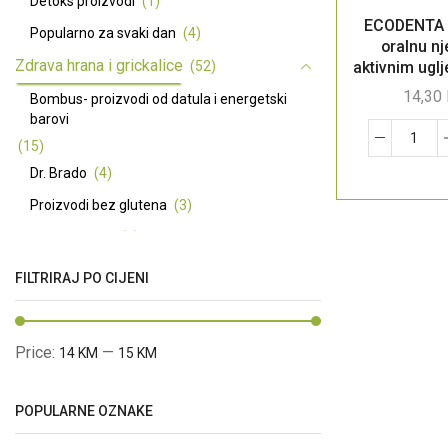
Detoks proizvodi
(1)
ECODENTA 
Popularno za svaki dan
(4)
oralnu nj
Zdrava hrana i grickalice
(52)
aktivnim ugl
ml
14,30
Bombus- proizvodi od datula i energetski
barovi
(15)
Dr. Brado
(4)
Proizvodi bez glutena
(3)
Premium ulja
(7)
Basmati riža dugo zrno - Pansari
(3)
FILTRIRAJ PO CIJENI
Začini
(5)
Ma Baker energetske i proteinske pločice
Price:
—
14 KM
15 KM
(12)
Prirodni zaslađivači
(4)
POPULARNE OZNAKE
Prirodna kozmetika
(66)