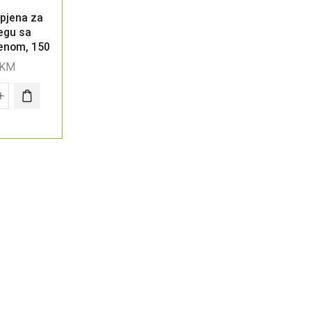
pjena za
egu sa
jenom, 150
KM