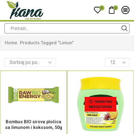
0
0
Home
Products Tagged “limun”
TRENUTNO
NEDOSTUPNO
Bombus BIO sirova pločica
sa limunom i kokosom, 50g