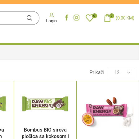
0
0
(
0,00
KM
)
Login
Prikaži
va
Bombus BIO sirova
m
pločica sa kokosom i