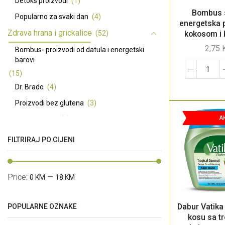
Detoks proizvodi
(1)
Bombus 
Popularno za svaki dan
(4)
energetska 
Zdrava hrana i grickalice
(52)
kokosom i
50
2,75
Bombus- proizvodi od datula i energetski
barovi
(15)
Dr. Brado
(4)
Proizvodi bez glutena
(3)
A
Premium ulja
(7)
Basmati riža dugo zrno - Pansari
(3)
FILTRIRAJ PO CIJENI
Začini
(5)
Ma Baker energetske i proteinske pločice
Price:
—
0 KM
18 KM
(12)
Prirodni zaslađivači
(4)
Dabur Vatik
POPULARNE OZNAKE
Prirodna kozmetika
(66)
kosu sa t