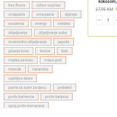
kokosom,
Bergasol proizvodi za zaštitu od sunca
(4)
bez fluora
colour surprise
27,95
KM
Proizvodi za njegu lica
(1)
crnapasta
crna pasta
dijareja
ECODENTA proizvodi za dentalnu njegu
(28)
ecodenta
energy
ineldea
Dabur Paste za zube
(6)
izbjeljivanje
izbjeljivanje zuba
Proizvodi za njegu kose
(27)
izvanredno izbjeljivanje
jagoda
Proizvodi za djecu
(1)
jačanje kose
kesice
kids
Najpopularniji proizvodi
(27)
maska za kosu
maya gold
miswak
narandža
osjetljive desni
pasta za zube za djecu
pediakid
protiv kamenca
protiv karijesa
sprej protiv komaraca
stitna zlijezda
superfood