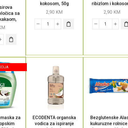
kokosom, 50g
ribizlom i kokoso
sirova
50g
2,90
KM
2,90
KM
pločica sa
 kakaom,
g
KM
KCIJA
a maska za
ECODENTA organska
Bezglutenske Ala
ropskim
vodica za ispiranje
kukuruzne rolnice