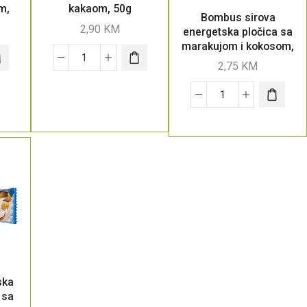
m,
kakaom, 50g
Bombus sirova
2,90
KM
energetska pločica sa
marakujom i kokosom,
50g
2,75
KM
ska
 sa