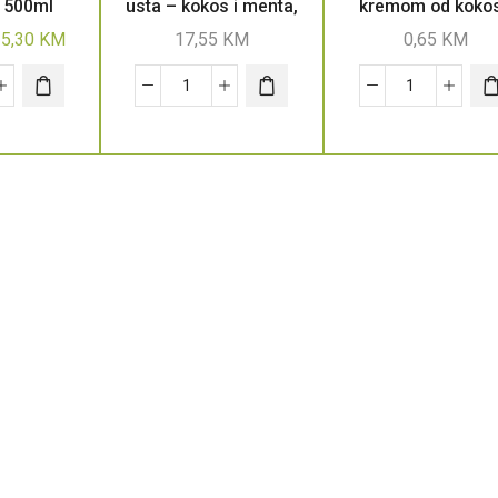
 500ml
usta – kokos i menta,
kremom od koko
500 ml
15,30
KM
17,55
KM
0,65
KM