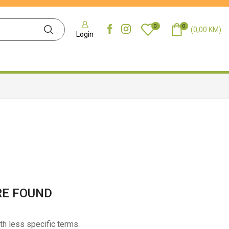
0
0
(
0,00
KM
)
Login
RE FOUND
th less specific terms.