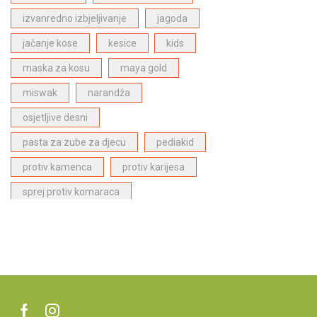
Bergasol proizvodi za zaštitu od sunca
(4)
izvanredno izbjeljivanje
jagoda
Proizvodi za njegu lica
(1)
jačanje kose
kesice
kids
ECODENTA proizvodi za dentalnu njegu
(28)
maska za kosu
maya gold
Dabur Paste za zube
(6)
miswak
narandža
Proizvodi za njegu kose
(27)
Proizvodi za djecu
(1)
osjetljive desni
Najpopularniji proizvodi
(27)
pasta za zube za djecu
pediakid
protiv kamenca
protiv karijesa
sprej protiv komaraca
stitna zlijezda
superfood
superhrana
supplement
tablete
ublazuje umor
ubod komaraca
ulje za kosu
Vatika
Vegan
vitamin B