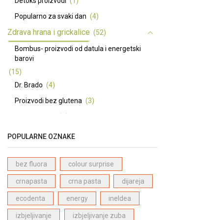
Detoks proizvodi
(1)
Popularno za svaki dan
(4)
Zdrava hrana i grickalice
(52)
Bombus- proizvodi od datula i energetski
barovi
(15)
Dr. Brado
(4)
Proizvodi bez glutena
(3)
Premium ulja
(7)
Basmati riža dugo zrno - Pansari
(3)
POPULARNE OZNAKE
Začini
(5)
Ma Baker energetske i proteinske pločice
bez fluora
colour surprise
(12)
crnapasta
crna pasta
dijareja
Prirodni zaslađivači
(4)
ecodenta
energy
ineldea
Prirodna kozmetika
(66)
izbjeljivanje
izbjeljivanje zuba