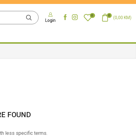
0
0
(
0,00
KM
)
Login
RE FOUND
th less specific terms.