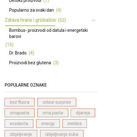
Detoks proizvodi
(1)
Popularno za svaki dan
(4)
Zdrava hrana i grickalice
(52)
Bombus- proizvodi od datula i energetski
barovi
(15)
Dr. Brado
(4)
Proizvodi bez glutena
(3)
Premium ulja
(7)
Basmati riža dugo zrno - Pansari
(3)
POPULARNE OZNAKE
Začini
(5)
Ma Baker energetske i proteinske pločice
bez fluora
colour surprise
(12)
crnapasta
crna pasta
dijareja
Prirodni zaslađivači
(4)
ecodenta
energy
ineldea
Prirodna kozmetika
(66)
izbjeljivanje
izbjeljivanje zuba