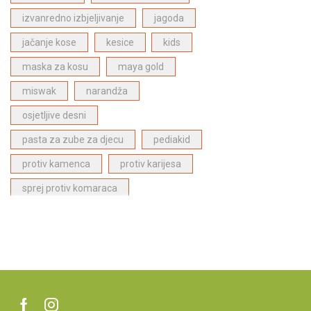
Bergasol proizvodi za zaštitu od sunca
(4)
izvanredno izbjeljivanje
jagoda
Proizvodi za njegu lica
(1)
jačanje kose
kesice
kids
ECODENTA proizvodi za dentalnu njegu
(28)
maska za kosu
maya gold
Dabur Paste za zube
(6)
miswak
narandža
Proizvodi za njegu kose
(27)
Proizvodi za djecu
(1)
osjetljive desni
Najpopularniji proizvodi
(27)
pasta za zube za djecu
pediakid
protiv kamenca
protiv karijesa
sprej protiv komaraca
stitna zlijezda
superfood
superhrana
supplement
tablete
ublazuje umor
ubod komaraca
ulje za kosu
Vatika
Vegan
vitamin B