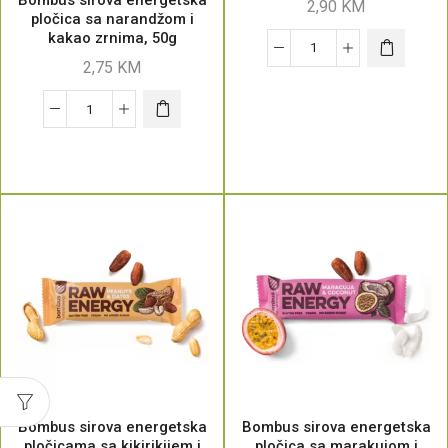
2,90
KM
pločica sa narandžom i
kakao zrnima, 50g
2,75
KM
Bombus sirova energetska
Bombus sirova energetska
pločicama sa kikirikijem i
pločica sa marakujom i