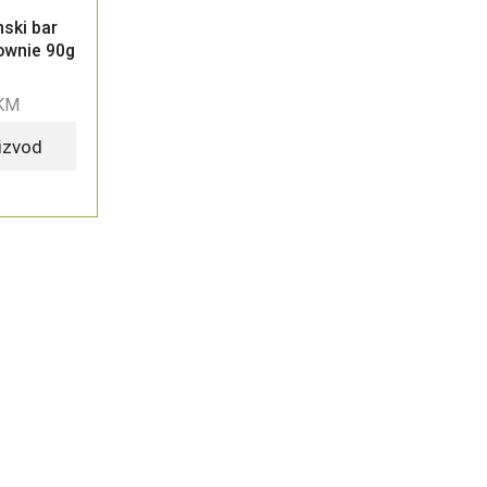
nski bar
ownie 90g
KM
oizvod