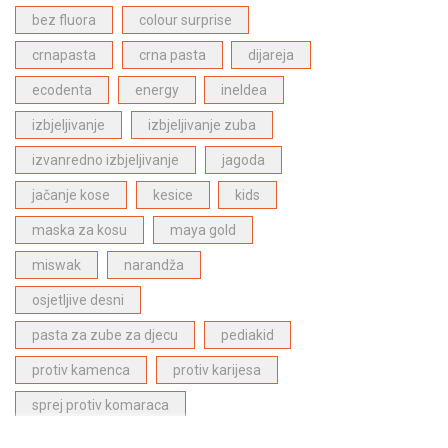
Bergasol proizvodi za zaštitu od sunca
(4)
bez fluora
colour surprise
Proizvodi za njegu lica
(1)
crnapasta
crna pasta
dijareja
ECODENTA proizvodi za dentalnu njegu
(28)
ecodenta
energy
ineldea
Dabur Paste za zube
(6)
izbjeljivanje
izbjeljivanje zuba
Proizvodi za njegu kose
(27)
izvanredno izbjeljivanje
jagoda
Proizvodi za djecu
(1)
jačanje kose
kesice
kids
Najpopularniji proizvodi
(27)
maska za kosu
maya gold
miswak
narandža
osjetljive desni
pasta za zube za djecu
pediakid
protiv kamenca
protiv karijesa
sprej protiv komaraca
stitna zlijezda
superfood