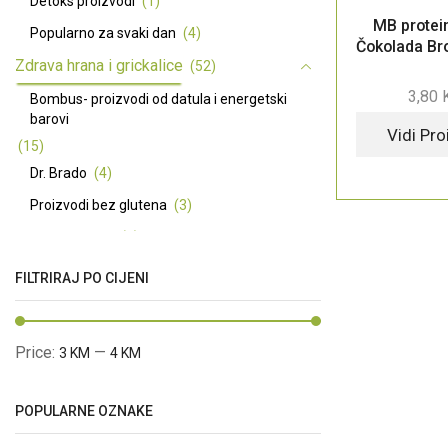
Detoks proizvodi
(1)
MB protei
Popularno za svaki dan
(4)
Čokolada Br
Zdrava hrana i grickalice
(52)
3,80
Bombus- proizvodi od datula i energetski
barovi
Vidi Pr
(15)
Dr. Brado
(4)
Proizvodi bez glutena
(3)
Premium ulja
(7)
Basmati riža dugo zrno - Pansari
(3)
FILTRIRAJ PO CIJENI
Začini
(5)
Ma Baker energetske i proteinske pločice
Price:
—
3 KM
4 KM
(12)
Prirodni zaslađivači
(4)
POPULARNE OZNAKE
Prirodna kozmetika
(66)