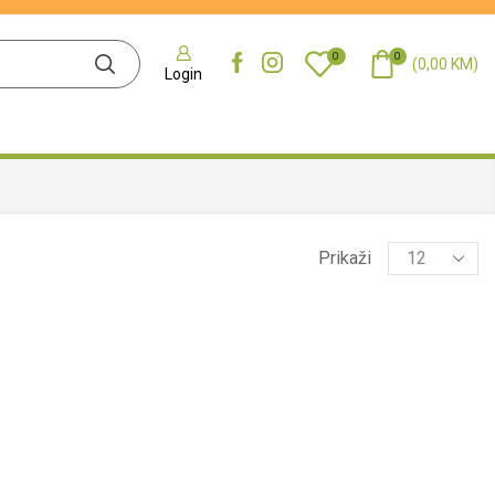
0
0
(
0,00
KM
)
Login
Prikaži