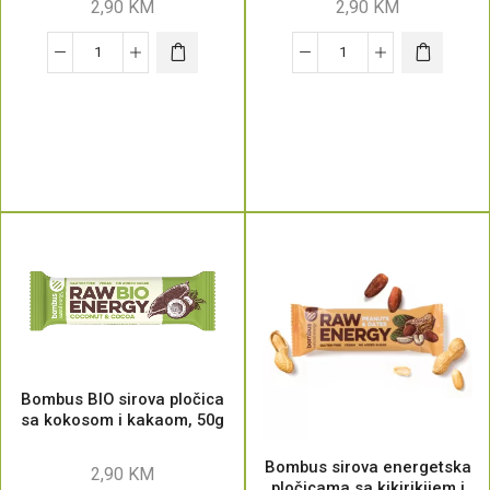
2,90
KM
2,90
KM
Bombus BIO sirova pločica
sa kokosom i kakaom, 50g
Bombus sirova energetska
2,90
KM
pločicama sa kikirikijem i