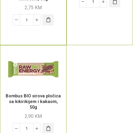
2,75
KM
Bombus BIO sirova pločica
sa kikirikijem i kakaom,
50g
2,90
KM