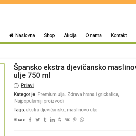
Naslovna
Shop
Akcija
O nama
Kontakt
Špansko ekstra djevičansko maslino
ulje 750 ml
Prijavi
Kategorije
Premium ulja
,
Zdrava hrana i grickalice
,
Najpopularniji proizvodi
Tags:
ekstra djevičansko
,
maslinovo ulje
Share: