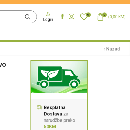
0
0
(
0,00
KM
)
Login
Nazad
vo
Besplatna
Dostava
za
narudžbe preko
50KM