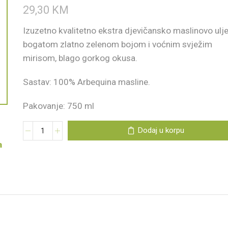
29,30
KM
Izuzetno kvalitetno ekstra djevičansko maslinovo ulj
bogatom zlatno zelenom bojom i voćnim svježim
mirisom, blago gorkog okusa.
Sastav: 100% Arbequina masline.
Pakovanje: 750 ml
Dodaj u korpu
a