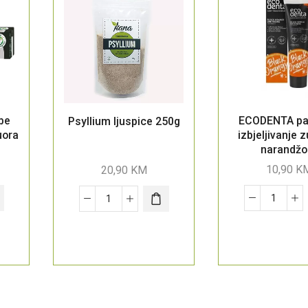
be
ECODENTA pa
Psyllium ljuspice 250g
uora
izbjeljivanje 
narandž
10,90
K
20,90
KM