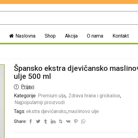
Naslovna
Shop
Akcija
O nama
Kontakt
Špansko ekstra djevičansko maslino
ulje 500 ml
Prijavi
Kategorije
Premium ulja
,
Zdrava hrana i grickalice
,
Najpopularniji proizvodi
Tags:
ekstra djevičansko
,
maslinovo ulje
Share: