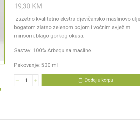
19,30
KM
Izuzetno kvalitetno ekstra djevičansko maslinovo ulj
bogatom zlatno zelenom bojom i voćnim svježim
mirisom, blago gorkog okusa.
Sastav: 100% Arbequina masline.
Pakovanje: 500 ml
Dodaj u korpu
a