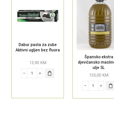
Dabur pasta za zube
Aktivni ugljen bez fluora
Špansko ekstra
djevičansko maslin
13,90
KM
ulje 5L
155,00
KM