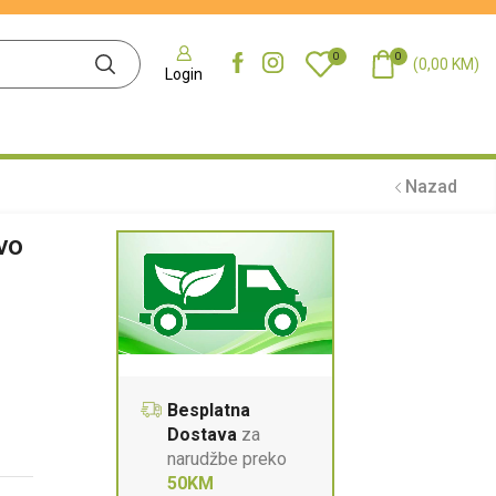
0
0
(
0,00
KM
)
Login
Nazad
vo
Besplatna
Dostava
za
narudžbe preko
50KM