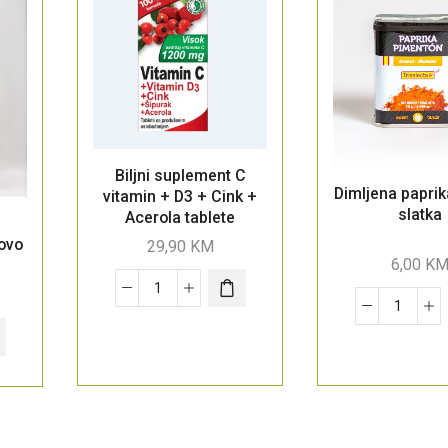
Biljni suplement C
Dimljena paprik
vitamin + D3 + Cink +
slatka
Acerola tablete
ovo
29,90
KM
6,00
K