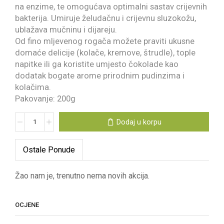
na enzime, te omogućava optimalni sastav crijevnih
bakterija. Umiruje želudačnu i crijevnu sluzokožu,
ublažava mučninu i dijareju.
Od fino mljevenog rogača možete praviti ukusne
domaće delicije (kolače, kremove, štrudle), tople
napitke ili ga koristite umjesto čokolade kao
dodatak bogate arome prirodnim pudinzima i
kolačima.
Pakovanje: 200g
Dodaj u korpu
Ostale Ponude
Žao nam je, trenutno nema novih akcija.
OCJENE