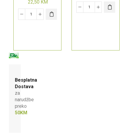
22,50
KM
potporu imunog
sistema
Besplatna
Dostava
za
narudžbe
preko
50KM