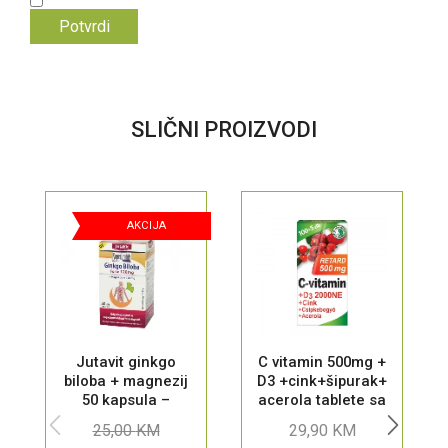
SLIČNI PROIZVODI
AKCIJA
Jutavit ginkgo
C vitamin 500mg +
biloba + magnezij
D3 +cink+šipurak+
50 kapsula –
acerola tablete sa
Dodatak prehrani
produženim
25,00
KM
29,90
KM
oslobađanjem za