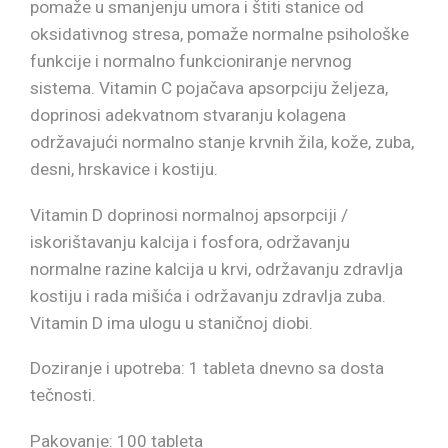
pomaže u smanjenju umora i štiti stanice od
oksidativnog stresa, pomaže normalne psihološke
funkcije i normalno funkcioniranje nervnog
sistema. Vitamin C pojačava apsorpciju željeza,
doprinosi adekvatnom stvaranju kolagena
održavajući normalno stanje krvnih žila, kože, zuba,
desni, hrskavice i kostiju.
Vitamin D doprinosi normalnoj apsorpciji /
iskorištavanju kalcija i fosfora, održavanju
normalne razine kalcija u krvi, održavanju zdravlja
kostiju i rada mišića i održavanju zdravlja zuba.
Vitamin D ima ulogu u staničnoj diobi.
Doziranje i upotreba: 1 tableta dnevno sa dosta
tečnosti.
Pakovanje: 100 tableta