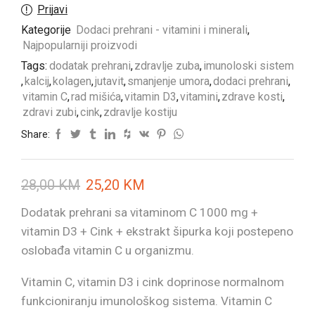
Prijavi
Kategorije
Dodaci prehrani - vitamini i minerali
,
Najpopularniji proizvodi
Tags:
dodatak prehrani
,
zdravlje zuba
,
imunoloski sistem
,
kalcij
,
kolagen
,
jutavit
,
smanjenje umora
,
dodaci prehrani
,
vitamin C
,
rad mišića
,
vitamin D3
,
vitamini
,
zdrave kosti
,
zdravi zubi
,
cink
,
zdravlje kostiju
Share:
28,00
KM
25,20
KM
Dodatak prehrani sa vitaminom C 1000 mg +
vitamin D3 + Cink + ekstrakt šipurka koji postepeno
oslobađa vitamin C u organizmu.
Vitamin C, vitamin D3 i cink doprinose normalnom
funkcioniranju imunološkog sistema. Vitamin C