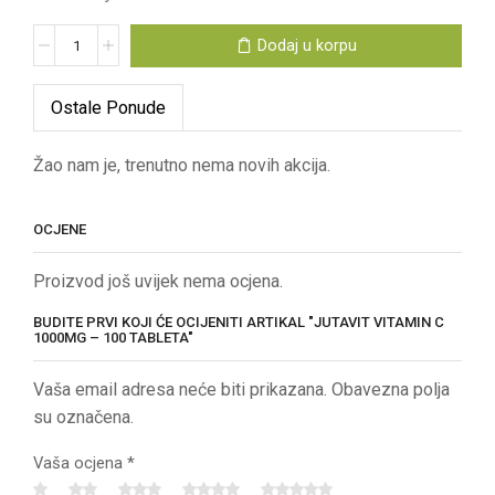
Dodaj u korpu
Ostale Ponude
Žao nam je, trenutno nema novih akcija.
OCJENE
Proizvod još uvijek nema ocjena.
BUDITE PRVI KOJI ĆE OCIJENITI ARTIKAL "JUTAVIT VITAMIN C
1000MG – 100 TABLETA"
Vaša email adresa neće biti prikazana. Obavezna polja
su označena.
Vaša ocjena
*