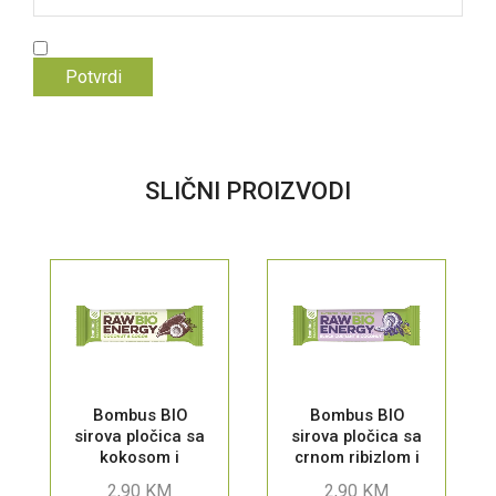
SLIČNI PROIZVODI
Bombus BIO
Bombus BIO
sirova pločica sa
sirova pločica sa
kokosom i
crnom ribizlom i
kakaom, 50g
kokosom, 50g
2,90
KM
2,90
KM