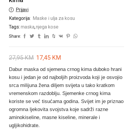
Prijavi
Kategorija:
Maske i ulja za kosu
Tags:
maska
,
njega kose
Share:
27,95
KM
17,45
KM
Dabur maska od ​​sjemena crnog kima duboko hrani
kosu i jedan je od najboljih proizvoda koji je osvojio
srca milijuna žena diljem svijeta u tako kratkom
vremenskom razdoblju. Sjemenke crnog kima
koriste se već tisućama godina. Svijet im je priznao
ogromna ljekovita svojstva koje sadrži razne
aminokiseline, masne kiseline, minerale i
ugljikohidrate.