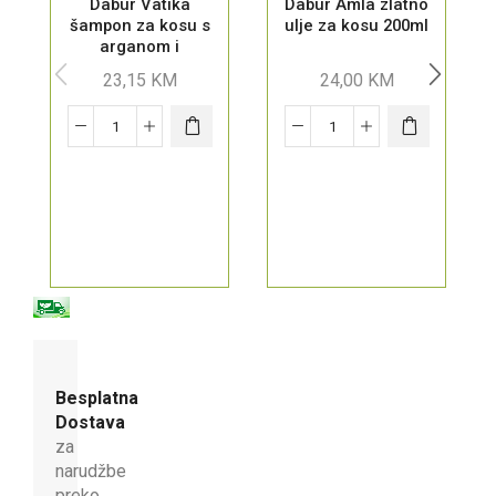
Dabur Vatika
Dabur Amla zlatno
šampon za kosu s
ulje za kosu 200ml
arganom i
multivitaminima
23,15
KM
24,00
KM
400 ml
Besplatna
Dostava
za
narudžbe
preko