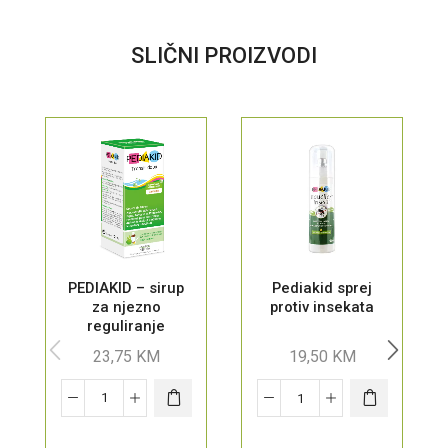
SLIČNI PROIZVODI
PEDIAKID – sirup
Pediakid sprej
za njezno
protiv insekata
reguliranje
probave sa
23,75
KM
19,50
KM
okusom jabuke