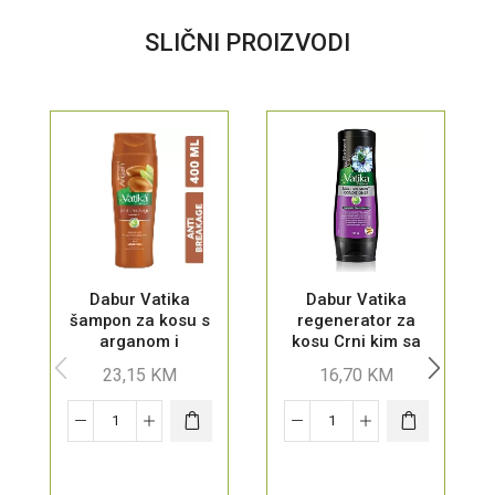
SLIČNI PROIZVODI
Dabur Vatika
Dabur Vatika
šampon za kosu s
regenerator za
arganom i
kosu Crni kim sa
multivitaminima
multivitaminima
23,15
KM
16,70
KM
400 ml
200 ml