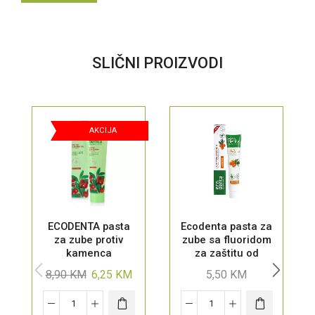
SLIČNI PROIZVODI
AKCIJA
ECODENTA pasta
Ecodenta pasta za
za zube protiv
zube sa fluoridom
kamenca
za zaštitu od
karijesa, 75 ml
8,90
KM
6,25
KM
5,50
KM