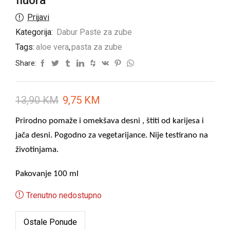
fluora
Prijavi
Kategorija:
Dabur Paste za zube
Tags:
aloe vera
,
pasta za zube
Share:
13,90
KM
9,75
KM
Prirodno pomaže i omekšava desni , štiti od karijesa i
jača desni. Pogodno za vegetarijance. Nije testirano na
životinjama.
Pakovanje 100 ml
Trenutno nedostupno
Ostale Ponude