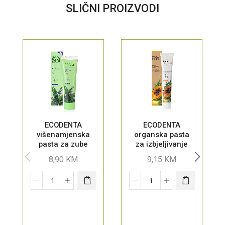
SLIČNI PROIZVODI
ECODENTA
ECODENTA
višenamjenska
organska pasta
pasta za zube
za izbjeljivanje
zuba sa
8,90
KM
9,15
KM
ekstraktom
papaje, 75 ml