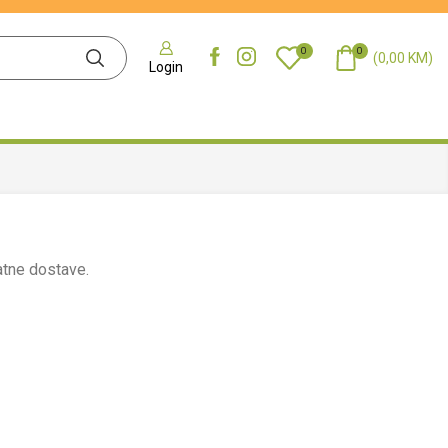
0
0
(
0,00
KM
)
Login
atne dostave.