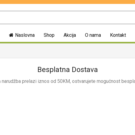
Naslovna
Shop
Akcija
O nama
Kontakt
Besplatna Dostava
 narudžba prelazi iznos od 50KM, ostvarujete mogućnost bespl