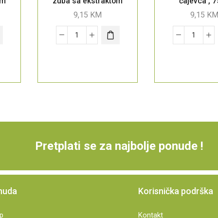
im
zuba sa ekstraktom
čajevca , 
papaje, 75 ml
9,15
KM
9,15
K
Pretplati se za najbolje ponude !
nuda
Korisnička podrška
p
Kontakt