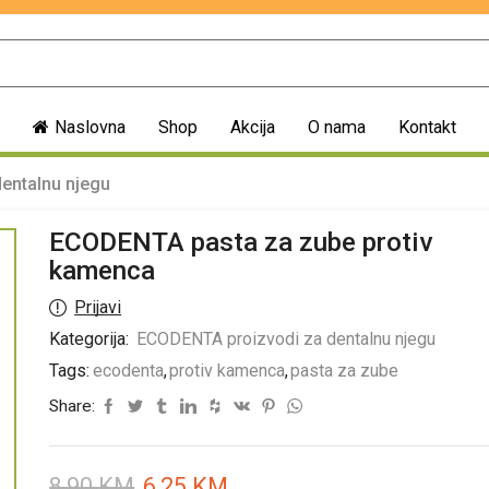
Naslovna
Shop
Akcija
O nama
Kontakt
entalnu njegu
ECODENTA pasta za zube protiv
kamenca
Prijavi
Kategorija:
ECODENTA proizvodi za dentalnu njegu
Tags:
ecodenta
,
protiv kamenca
,
pasta za zube
Share:
8,90
KM
6,25
KM