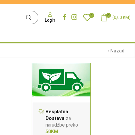
0
0
(
0,00
KM
)
Login
Nazad
Besplatna
Dostava
za
narudžbe preko
50KM