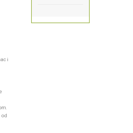
ac i
e
rom.
o od