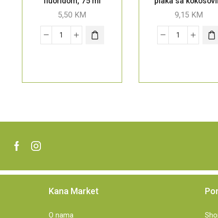
fluoridom, 75 ml
plaka sa kokosov
uljem, 75 ml
5,50
KM
9,15
KM
Kana Market
Po
O nama
Sho