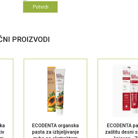
ČNI PROIZVODI
ka
ECODENTA organska
ECODENTA pa
iv
pasta za izbjeljivanje
zaštitu desni 