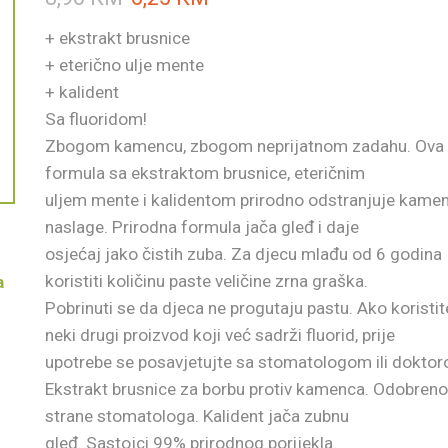
+ ekstrakt brusnice
+ eterično ulje mente
+ kalident
Sa fluoridom!
Zbogom kamencu, zbogom neprijatnom zadahu. Ova
formula sa ekstraktom brusnice, eteričnim
uljem mente i kalidentom prirodno odstranjuje kamen
naslage. Prirodna formula jača gleđ i daje
osjećaj jako čistih zuba. Za djecu mlađu od 6 godina
koristiti količinu paste veličine zrna graška.
a
Pobrinuti se da djeca ne progutaju pastu. Ako koristit
neki drugi proizvod koji već sadrži fluorid, prije
upotrebe se posavjetujte sa stomatologom ili dokto
Ekstrakt brusnice za borbu protiv kamenca. Odobren
strane stomatologa. Kalident jača zubnu
gleđ. Sastojci 99% prirodnog porijekla.